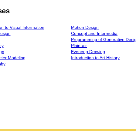
ses
on to Visual Information
Motion Design
esign
Concept and Intermedia
Programming of Generative Desi
hy
Plain-air
gn
Eveneng Drawing
ter Modeling
Introduction to Art History
phy