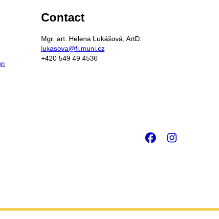
Contact
Mgr. art. Helena Lukášová, ArtD.
lukasova@fi.muni.cz
+420 549 49 4536
gn
Facebook
Insta