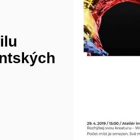
ilu
ntských