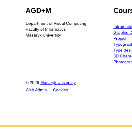
AGD+M
Cour
Department of Visual Computing
Introducti
Faculty of Informatics
Graphic D
Masaryk University
Project
Typograp
Type desi
3D Charac
Photogra
© 2026
Masaryk University
Web Admin
Cookies