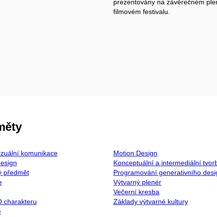
prezentovány na závěrečném pl
filmovém festivalu.
měty
izuální komunikace
Motion Design
design
Konceptuální a intermediální tvor
ý předmět
Programování generativního des
e
Výtvarný plenér
Večerní kresba
 charakteru
Základy výtvarné kultury
e