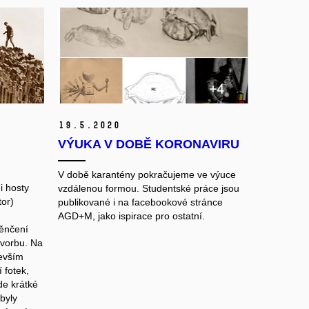
19.
5.
2020
VÝUKA V DOBĚ KORONAVIRU
V době karantény pokračujeme ve výuce
i hosty
vzdálenou formou. Studentské práce jsou
tor)
publikované i na facebookové stránce
AGD+M, jako ispirace pro ostatní.
věnčení
tvorbu. Na
devším
í fotek,
de krátké
byly