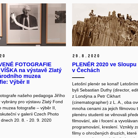
20
29.
8.
2020
VENÉ FOTOGRAFIE
PLENÉR 2020 ve Sloupu
VÍŠKA na výstavě Zlatý
v Čechách
árodního muzea
fie: Výběr II
Letošní plenér se konal! Letošním
byli Sebastian Duthy (director, edi
 fotografe našeho pedagoga Jiřího
z Londýna a Petr Cikhart
y vybrány pro výstavu Zlatý Fond
(cinematographer) z L. A., oba o
 muzea fotografie – výběr II,
mnoha cenami za jejich filmovou 
skuteční v galerii Czech Photo
plenéru studenti se věnovali pře
 dnech 20. 8. - 20. 9. 2020
filmování, ale i focení a vyvolávan
programování, kreslení. Vznikly z
filmy o ohrožených druzích, které 