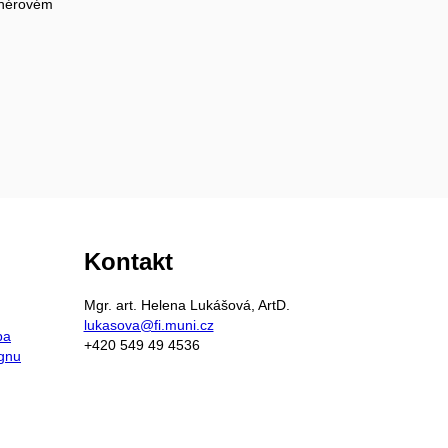
enérovém
Kontakt
Mgr. art. Helena Lukášová, ArtD.
lukasova@fi.muni.cz
ba
+420 549 49 4536
ignu