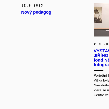
12.
9.
2023
Nový pedagog
2.
9.
20
VYSTA
JIŘÍHO 
fond N
fotogra
Portrétní
Víška byl
Národního
která se u
Centre ve