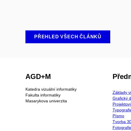
PŘEHLED VŠECH ČLÁNKŮ
AGD+M
Před
Katedra vizuální informatiky
Základy v
Fakulta informatiky
Grafický 
Masarykova univerzita
Projektov
Typografi
Písmo
Tvorba 3D
Fotografi